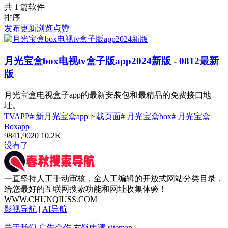
共 1 篇软件
排序
发布
更新
浏览
点赞
月光宝盒box电视tv盒子版app2024新版
- 0812最新
版
月光宝盒电视盒子app的最新安装包和最精品的免费接口地
址。
TVAPP
# 新月光宝盒app下载页面
# 月光宝盒box
# 月光宝盒
Boxapp
98
41,902
0
10.2
K
没有了
一直坚持人工手动审核，全人工编辑的开放式网站分类目录，
给您最好的互联网搜索功能和网址收集体验！
WWW.CHUNQIUSS.COM
影视导航
|
AI导航
关于我们
广告合作
友链申请
sitemap