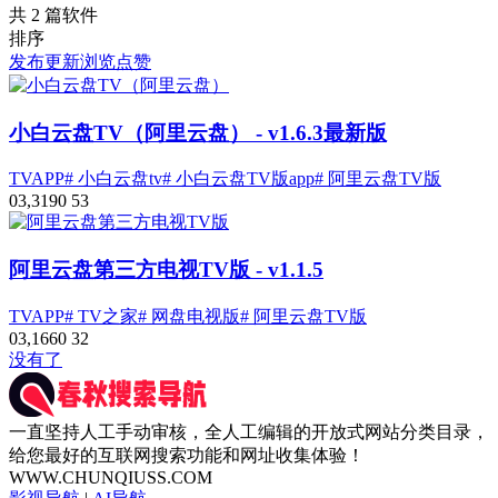
共 2 篇软件
排序
发布
更新
浏览
点赞
小白云盘TV（阿里云盘）
- v1.6.3最新版
TVAPP
# 小白云盘tv
# 小白云盘TV版app
# 阿里云盘TV版
0
3,319
0
53
阿里云盘第三方电视TV版
- v1.1.5
TVAPP
# TV之家
# 网盘电视版
# 阿里云盘TV版
0
3,166
0
32
没有了
一直坚持人工手动审核，全人工编辑的开放式网站分类目录，
给您最好的互联网搜索功能和网址收集体验！
WWW.CHUNQIUSS.COM