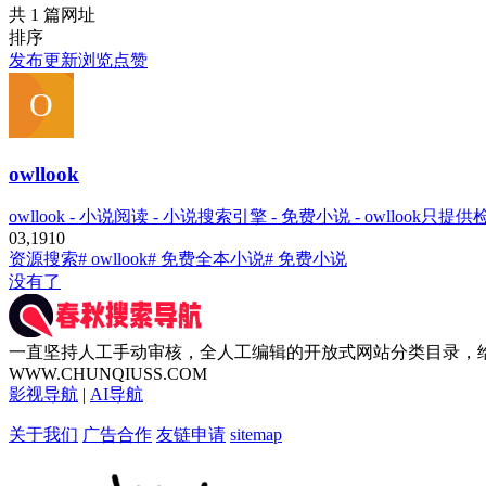
共 1 篇网址
排序
发布
更新
浏览
点赞
owllook
owllook - 小说阅读 - 小说搜索引擎 - 免费小说 - owllo
0
3,191
0
资源搜索
# owllook
# 免费全本小说
# 免费小说
没有了
一直坚持人工手动审核，全人工编辑的开放式网站分类目录，
WWW.CHUNQIUSS.COM
影视导航
|
AI导航
关于我们
广告合作
友链申请
sitemap