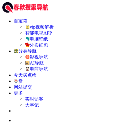
百宝箱
vip视频解析
智能电视APP
电脑壁纸
外卖红包
分类导航
影视导航
AI导航
电商导航
今天买点啥
赏
网站提交
更多
实时访客
大事记