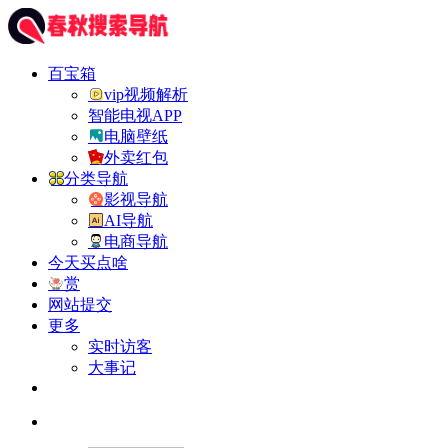
百宝箱
vip视频解析
智能电视APP
电脑壁纸
外卖红包
分类导航
影视导航
AI导航
电商导航
今天买点啥
赏
网站提交
更多
实时访客
大事记