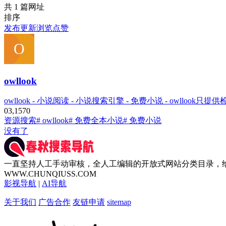
共 1 篇网址
排序
发布
更新
浏览
点赞
owllook
owllook - 小说阅读 - 小说搜索引擎 - 免费小说 - owllo
0
3,157
0
资源搜索
# owllook
# 免费全本小说
# 免费小说
没有了
一直坚持人工手动审核，全人工编辑的开放式网站分类目录，
WWW.CHUNQIUSS.COM
影视导航
|
AI导航
关于我们
广告合作
友链申请
sitemap