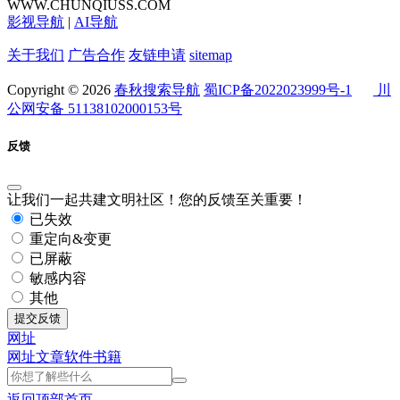
WWW.CHUNQIUSS.COM
影视导航
|
AI导航
关于我们
广告合作
友链申请
sitemap
Copyright © 2026
春秋搜索导航
蜀ICP备2022023999号-1
川
公网安备 51138102000153号
反馈
让我们一起共建文明社区！您的反馈至关重要！
已失效
重定向&变更
已屏蔽
敏感内容
其他
提交反馈
网址
网址
文章
软件
书籍
返回顶部
首页