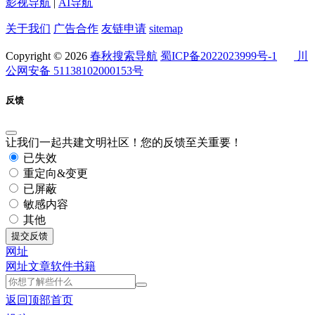
影视导航
|
AI导航
关于我们
广告合作
友链申请
sitemap
Copyright © 2026
春秋搜索导航
蜀ICP备2022023999号-1
川
公网安备 51138102000153号
反馈
让我们一起共建文明社区！您的反馈至关重要！
已失效
重定向&变更
已屏蔽
敏感内容
其他
提交反馈
网址
网址
文章
软件
书籍
返回顶部
首页