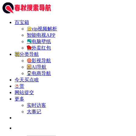
百宝箱
vip视频解析
智能电视APP
电脑壁纸
外卖红包
分类导航
影视导航
AI导航
电商导航
今天买点啥
赏
网站提交
更多
实时访客
大事记