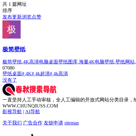
共 1 篇网址
排序
发布
更新
浏览
点赞
极简壁纸
极简壁纸,4K高清电脑桌面壁纸图库,海量4K电脑壁纸,壁纸网站,美
0
708
0
壁纸桌面
# 4K
# 4k超清
# 4k高清
没有了
一直坚持人工手动审核，全人工编辑的开放式网站分类目录，
WWW.CHUNQIUSS.COM
影视导航
|
AI导航
关于我们
广告合作
友链申请
sitemap