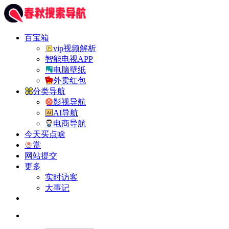
百宝箱
vip视频解析
智能电视APP
电脑壁纸
外卖红包
分类导航
影视导航
AI导航
电商导航
今天买点啥
赏
网站提交
更多
实时访客
大事记