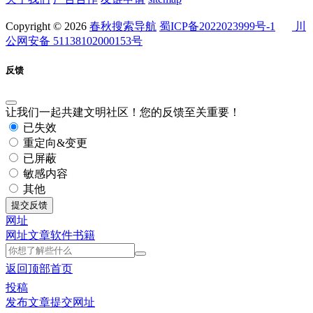
Copyright © 2026
春秋搜索导航
蜀ICP备2022023999号-1
川
公网安备 51138102000153号
反馈
让我们一起共建文明社区！您的反馈至关重要！
已失效
重定向&变更
已屏蔽
敏感内容
其他
提交反馈
网址
网址
文章
软件
书籍
返回顶部
首页
投稿
发布文章
提交网址