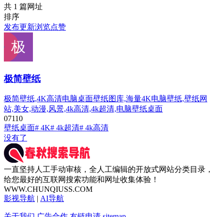
共 1 篇网址
排序
发布
更新
浏览
点赞
极简壁纸
极简壁纸,4K高清电脑桌面壁纸图库,海量4K电脑壁纸,壁纸网
站,美女,动漫,风景,4k高清,4k超清,电脑壁纸桌面
0
711
0
壁纸桌面
# 4K
# 4k超清
# 4k高清
没有了
一直坚持人工手动审核，全人工编辑的开放式网站分类目录，
给您最好的互联网搜索功能和网址收集体验！
WWW.CHUNQIUSS.COM
影视导航
|
AI导航
关于我们
广告合作
友链申请
sitemap