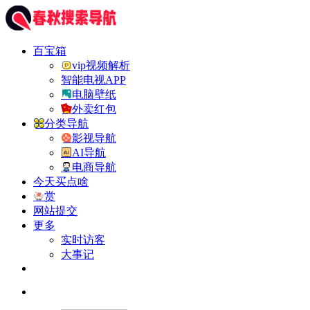
百宝箱
vip视频解析
智能电视APP
电脑壁纸
外卖红包
分类导航
影视导航
AI导航
电商导航
今天买点啥
赏
网站提交
更多
实时访客
大事记