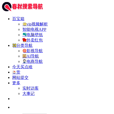
百宝箱
vip视频解析
智能电视APP
电脑壁纸
外卖红包
分类导航
影视导航
AI导航
电商导航
今天买点啥
赏
网站提交
更多
实时访客
大事记