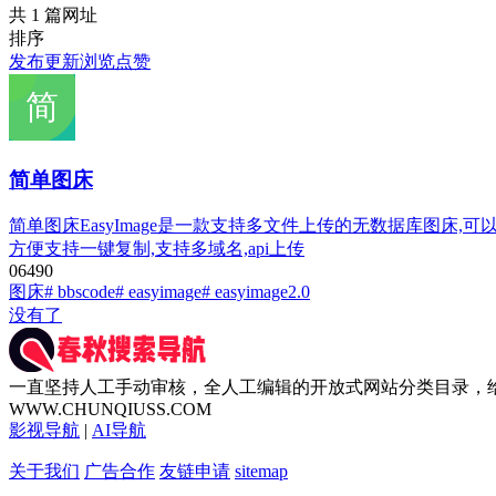
共 1 篇网址
排序
发布
更新
浏览
点赞
简单图床
简单图床EasyImage是一款支持多文件上传的无数据库图床,可以完
方便支持一键复制,支持多域名,api上传
0
649
0
图床
# bbscode
# easyimage
# easyimage2.0
没有了
一直坚持人工手动审核，全人工编辑的开放式网站分类目录，
WWW.CHUNQIUSS.COM
影视导航
|
AI导航
关于我们
广告合作
友链申请
sitemap