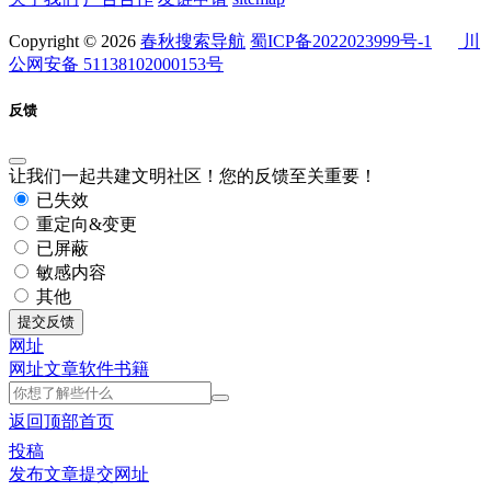
Copyright © 2026
春秋搜索导航
蜀ICP备2022023999号-1
川
公网安备 51138102000153号
反馈
让我们一起共建文明社区！您的反馈至关重要！
已失效
重定向&变更
已屏蔽
敏感内容
其他
提交反馈
网址
网址
文章
软件
书籍
返回顶部
首页
投稿
发布文章
提交网址