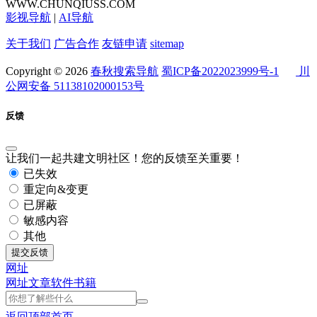
WWW.CHUNQIUSS.COM
影视导航
|
AI导航
关于我们
广告合作
友链申请
sitemap
Copyright © 2026
春秋搜索导航
蜀ICP备2022023999号-1
川
公网安备 51138102000153号
反馈
让我们一起共建文明社区！您的反馈至关重要！
已失效
重定向&变更
已屏蔽
敏感内容
其他
提交反馈
网址
网址
文章
软件
书籍
返回顶部
首页