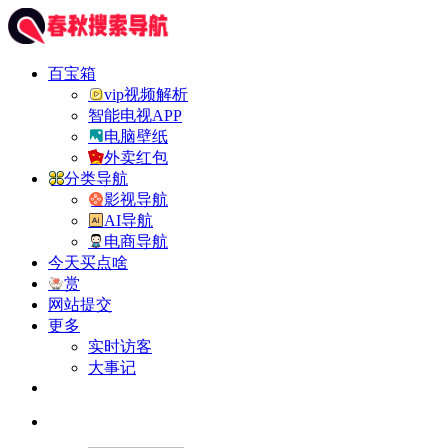
百宝箱
vip视频解析
智能电视APP
电脑壁纸
外卖红包
分类导航
影视导航
AI导航
电商导航
今天买点啥
赏
网站提交
更多
实时访客
大事记