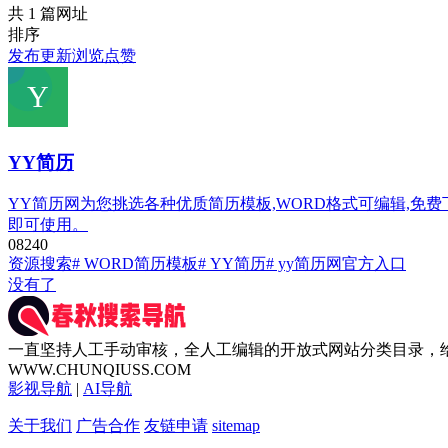
共 1 篇网址
排序
发布
更新
浏览
点赞
YY简历
YY简历网为您挑选各种优质简历模板,WORD格式可编辑,免
即可使用。
0
824
0
资源搜索
# WORD简历模板
# YY简历
# yy简历网官方入口
没有了
一直坚持人工手动审核，全人工编辑的开放式网站分类目录，
WWW.CHUNQIUSS.COM
影视导航
|
AI导航
关于我们
广告合作
友链申请
sitemap