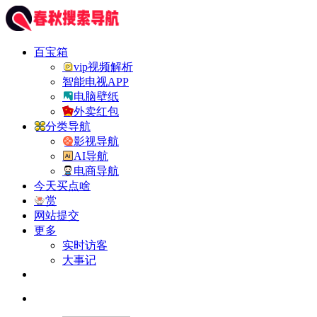
百宝箱
vip视频解析
智能电视APP
电脑壁纸
外卖红包
分类导航
影视导航
AI导航
电商导航
今天买点啥
赏
网站提交
更多
实时访客
大事记