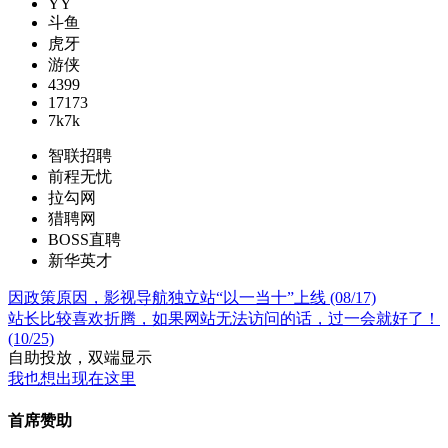
YY
斗鱼
虎牙
游侠
4399
17173
7k7k
智联招聘
前程无忧
拉勾网
猎聘网
BOSS直聘
新华英才
因政策原因，影视导航独立站“以一当十”上线 (08/17)
站长比较喜欢折腾，如果网站无法访问的话，过一会就好了！
(10/25)
自助投放，双端显示
我也想出现在这里
首席赞助