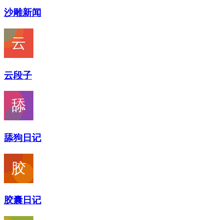
沙雕新闻
云段子
舔狗日记
胶囊日记