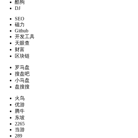
酷狗
DJ
SEO
磁力
Github
开发工具
天眼查
财富
区块链
罗马盘
搜盘吧
小马盘
盘搜搜
火鸟
优游
腾牛
东坡
2265
当游
289