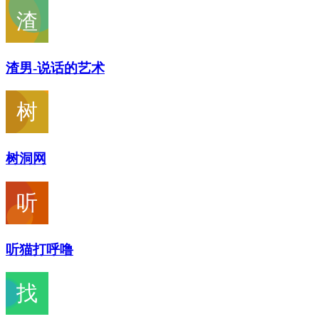
渣男-说话的艺术
树洞网
听猫打呼噜