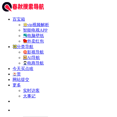
百宝箱
vip视频解析
智能电视APP
电脑壁纸
外卖红包
分类导航
影视导航
AI导航
电商导航
今天买点啥
赏
网站提交
更多
实时访客
大事记