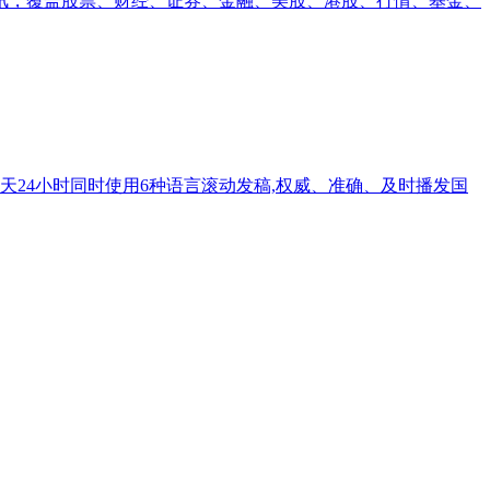
资讯，覆盖股票、财经、证券、金融、美股、港股、行情、基金、
每天24小时同时使用6种语言滚动发稿,权威、准确、及时播发国