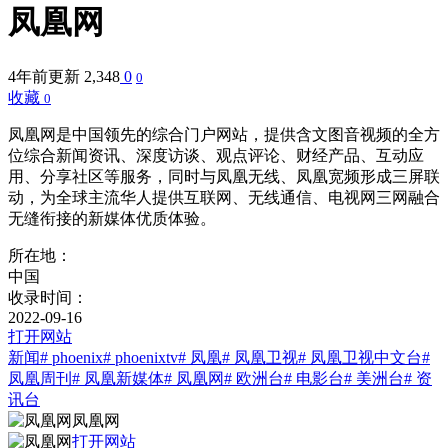
凤凰网
4年前更新
2,348
0
0
收藏
0
凤凰网是中国领先的综合门户网站，提供含文图音视频的全方
位综合新闻资讯、深度访谈、观点评论、财经产品、互动应
用、分享社区等服务，同时与凤凰无线、凤凰宽频形成三屏联
动，为全球主流华人提供互联网、无线通信、电视网三网融合
无缝衔接的新媒体优质体验。
所在地：
中国
收录时间：
2022-09-16
打开网站
新闻
# phoenix
# phoenixtv
# 凤凰
# 凤凰卫视
# 凤凰卫视中文台
#
凤凰周刊
# 凤凰新媒体
# 凤凰网
# 欧洲台
# 电影台
# 美洲台
# 资
讯台
凤凰网
打开网站