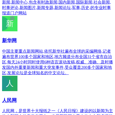
新闻,新闻中心,包含有时政新闻,国内新闻,国际新闻,社会新闻,
时事评论,新闻图片,新闻专题,新闻论坛,军事,历史,的专业时事
报道门户网站
新华网
中国主要重点新闻网站,依托新华社遍布全球的采编网络,记者
遍布世界100多个国家和地区,地方频道分布全国31个省市自治
区,每天24小时同时使用6种语言滚动发稿,权威、准确、及时播
发国内外重要新闻和重大突发事件,受众覆盖200多个国家和地
区,发展论坛是全球知名的中文论坛。
人民网
人民网，是世界十大报纸之一《人民日报》建设的以新闻为主