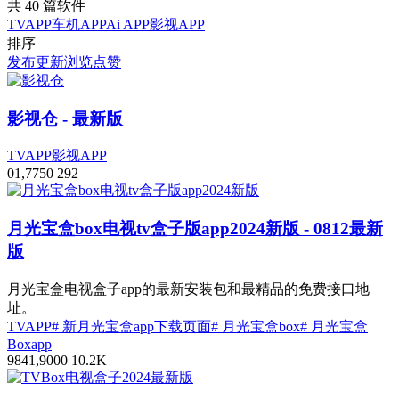
共 40 篇软件
TVAPP
车机APP
Ai APP
影视APP
排序
发布
更新
浏览
点赞
影视仓
- 最新版
TVAPP
影视APP
0
1,775
0
292
月光宝盒box电视tv盒子版app2024新版
- 0812最新
版
月光宝盒电视盒子app的最新安装包和最精品的免费接口地
址。
TVAPP
# 新月光宝盒app下载页面
# 月光宝盒box
# 月光宝盒
Boxapp
98
41,900
0
10.2
K