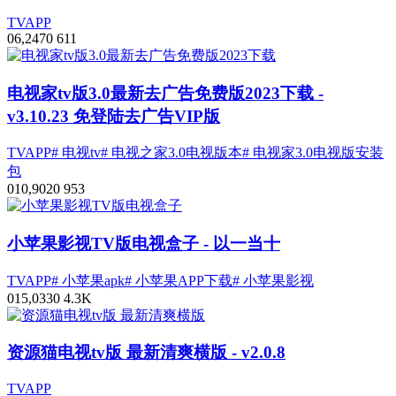
TVAPP
0
6,247
0
611
电视家tv版3.0最新去广告免费版2023下载
-
v3.10.23 免登陆去广告VIP版
TVAPP
# 电视tv
# 电视之家3.0电视版本
# 电视家3.0电视版安装
包
0
10,902
0
953
小苹果影视TV版电视盒子
- 以一当十
TVAPP
# 小苹果apk
# 小苹果APP下载
# 小苹果影视
0
15,033
0
4.3
K
资源猫电视tv版 最新清爽横版
- v2.0.8
TVAPP