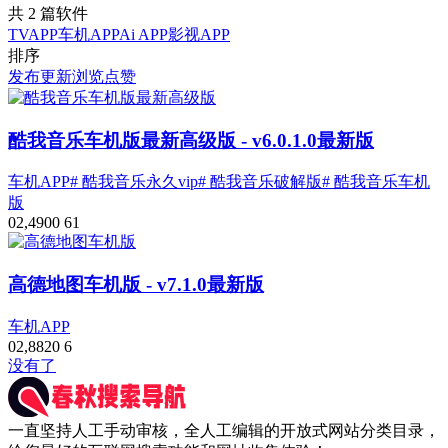
共 2 篇软件
TVAPP
车机APP
Ai APP
影视APP
排序
发布
更新
浏览
点赞
酷我音乐车机版最新高级版
- v6.0.1.0最新版
车机APP
# 酷我音乐永久vip
# 酷我音乐破解版
# 酷我音乐车机
版
0
2,490
0
61
高德地图车机版
- v7.1.0最新版
车机APP
0
2,882
0
6
没有了
一直坚持人工手动审核，全人工编辑的开放式网站分类目录，