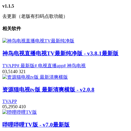
v1.1.5
去更新（老版有扫码点歌功能）
相关软件
神鸟电视直播电视TV最新纯净版
- v3.8.1最新版
TVAPP
# 最新版
# 电视直播app
# 神鸟电视
0
3,514
0
321
资源猫电视tv版 最新清爽横版
- v2.0.8
TVAPP
0
5,295
0
410
哔哩哔哩TV版
- v7.0最新版