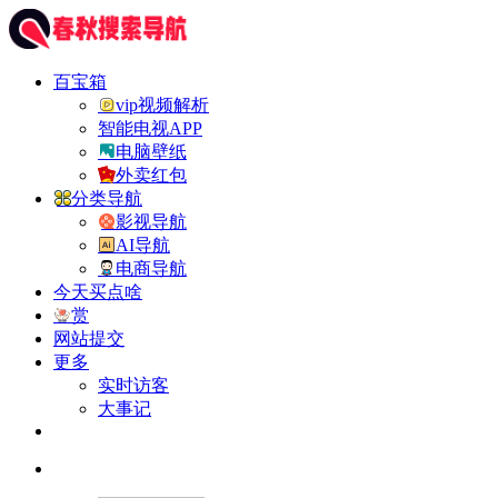
百宝箱
vip视频解析
智能电视APP
电脑壁纸
外卖红包
分类导航
影视导航
AI导航
电商导航
今天买点啥
赏
网站提交
更多
实时访客
大事记