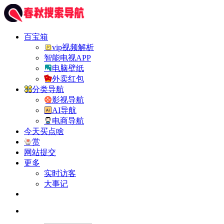
百宝箱
vip视频解析
智能电视APP
电脑壁纸
外卖红包
分类导航
影视导航
AI导航
电商导航
今天买点啥
赏
网站提交
更多
实时访客
大事记