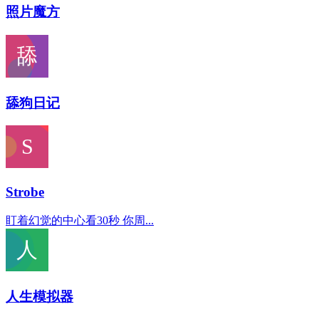
照片魔方
舔狗日记
Strobe
盯着幻觉的中心看30秒 你周...
人生模拟器