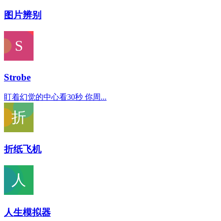
图片辨别
Strobe
盯着幻觉的中心看30秒 你周...
折纸飞机
人生模拟器