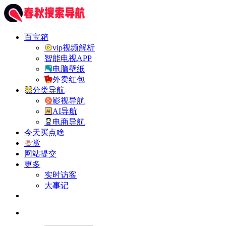
百宝箱
vip视频解析
智能电视APP
电脑壁纸
外卖红包
分类导航
影视导航
AI导航
电商导航
今天买点啥
赏
网站提交
更多
实时访客
大事记