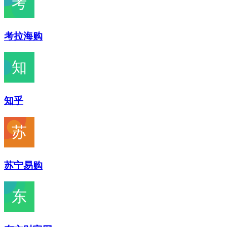
考拉海购
知乎
苏宁易购