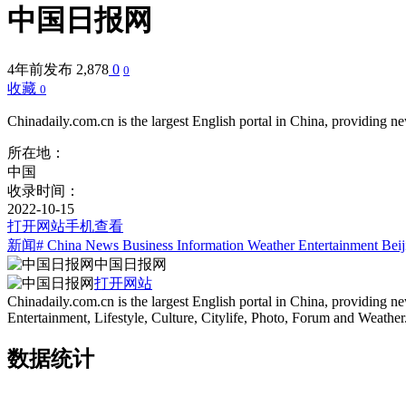
中国日报网
4年前发布
2,878
0
0
收藏
0
Chinadaily.com.cn is the largest English portal in China, providing n
所在地：
中国
收录时间：
2022-10-15
打开网站
手机查看
新闻
# China News Business Information Weather Entertainment Beij
中国日报网
打开网站
Chinadaily.com.cn is the largest English portal in China, providing 
Entertainment, Lifestyle, Culture, Citylife, Photo, Forum and Weather
数据统计