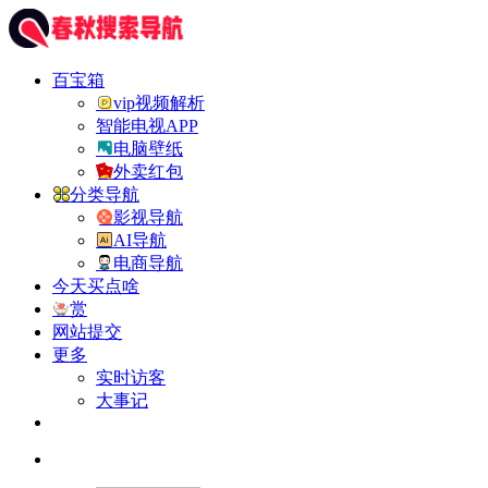
百宝箱
vip视频解析
智能电视APP
电脑壁纸
外卖红包
分类导航
影视导航
AI导航
电商导航
今天买点啥
赏
网站提交
更多
实时访客
大事记