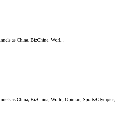
annels as China, BizChina, Worl...
hannels as China, BizChina, World, Opinion, Sports/Olympics,