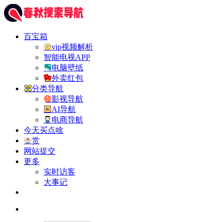
百宝箱
vip视频解析
智能电视APP
电脑壁纸
外卖红包
分类导航
影视导航
AI导航
电商导航
今天买点啥
赏
网站提交
更多
实时访客
大事记