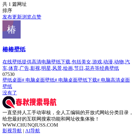
共 1 篇网址
排序
发布
更新
浏览
点赞
椿椿壁纸
在线壁纸提供高清电脑壁纸下载,包括美女,游戏,动漫,动物,汽
车,体育,广告,影视,明星,风景,绘画,节日,花卉等经典壁纸
0
753
0
壁纸桌面
# 电脑桌面壁纸
# 电脑桌面壁纸下载
# 电脑高清桌面
壁纸
没有了
一直坚持人工手动审核，全人工编辑的开放式网站分类目录，
给您最好的互联网搜索功能和网址收集体验！
WWW.CHUNQIUSS.COM
影视导航
|
AI导航