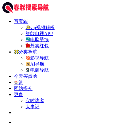
百宝箱
vip视频解析
智能电视APP
电脑壁纸
外卖红包
分类导航
影视导航
AI导航
电商导航
今天买点啥
赏
网站提交
更多
实时访客
大事记