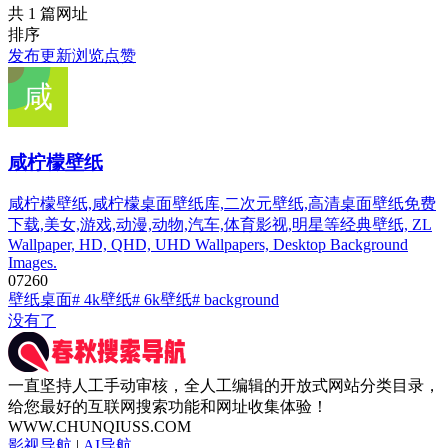
共 1 篇网址
排序
发布
更新
浏览
点赞
咸柠檬壁纸
咸柠檬壁纸,咸柠檬桌面壁纸库,二次元壁纸,高清桌面壁纸免费
下载,美女,游戏,动漫,动物,汽车,体育影视,明星等经典壁纸, ZL
Wallpaper, HD, QHD, UHD Wallpapers, Desktop Background
Images.
0
726
0
壁纸桌面
# 4k壁纸
# 6k壁纸
# background
没有了
一直坚持人工手动审核，全人工编辑的开放式网站分类目录，
给您最好的互联网搜索功能和网址收集体验！
WWW.CHUNQIUSS.COM
影视导航
|
AI导航