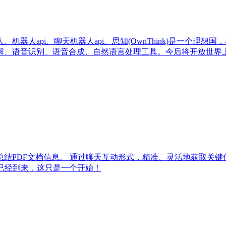
器人api、聊天机器人api。思知(OwnThink)是一个理
解、语音识别、语音合成、自然语言处理工具。今后将开放世界
提取、总结PDF文档信息。 通过聊天互动形式，精准、灵活地获
已经到来，这只是一个开始！