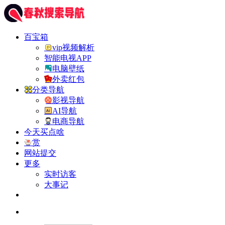
百宝箱
vip视频解析
智能电视APP
电脑壁纸
外卖红包
分类导航
影视导航
AI导航
电商导航
今天买点啥
赏
网站提交
更多
实时访客
大事记