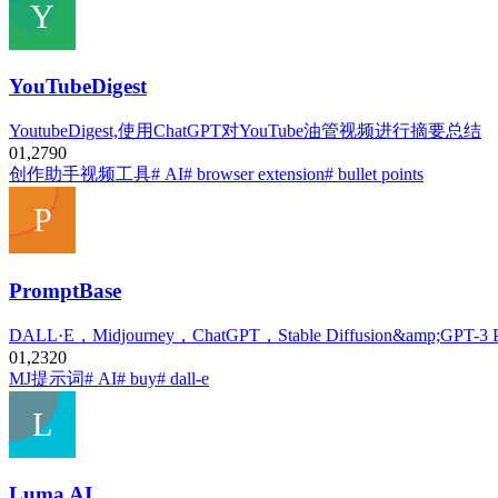
YouTubeDigest
YoutubeDigest,使用ChatGPT对YouTube油管视频进行摘要总结
0
1,279
0
创作助手
视频工具
# AI
# browser extension
# bullet points
PromptBase
DALL·E，Midjourney，ChatGPT，Stable Diffusion&
0
1,232
0
MJ提示词
# AI
# buy
# dall-e
Luma AI