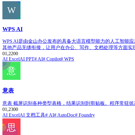
WPS AI
WPS AI是由金山办公发布的具备大语言模型能力的人工智能
其他产品无缝衔接，让用户在办公、写作、文档处理等方面实
0
1,220
0
AI Excel
AI PPT
# AI
# Copilot
# WPS
意表
意表 截屏识别各种类型表格，结果识别到剪贴板。程序常驻状
0
1,230
0
AI Excel
AI 文档工具
# AI
# AutoDoc
# Foundry