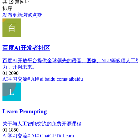
共 19 篇网址
排序
发布
更新
浏览
点赞
百度AI开发者社区
百度AI开放平台提供全球领先的语音、图像、NLP等多项人
力，开创未来。
0
1,209
0
AI学习交流
# AI
# ai.baidu.com
# aibaidu
Learn Prompting
关于与人工智能交流的免费开源课程
0
1,185
0
AI学习交流
# AI
# ChatGPT
# Learn