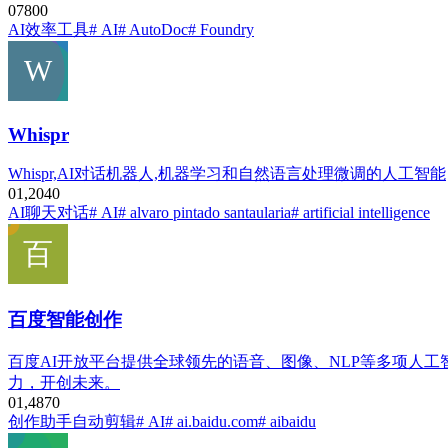
0
780
0
AI效率工具
# AI
# AutoDoc
# Foundry
Whispr
Whispr,AI对话机器人,机器学习和自然语言处理微调的人工智能
0
1,204
0
AI聊天对话
# AI
# alvaro pintado santaularia
# artificial intelligence
百度智能创作
百度AI开放平台提供全球领先的语音、图像、NLP等多项人
力，开创未来。
0
1,487
0
创作助手
自动剪辑
# AI
# ai.baidu.com
# aibaidu