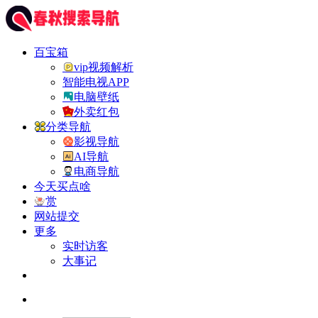
百宝箱
vip视频解析
智能电视APP
电脑壁纸
外卖红包
分类导航
影视导航
AI导航
电商导航
今天买点啥
赏
网站提交
更多
实时访客
大事记