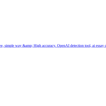
way &amp; High accuracy. OpenAI detection tool, ai essay detector