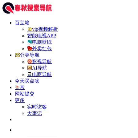
百宝箱
vip视频解析
智能电视APP
电脑壁纸
外卖红包
分类导航
影视导航
AI导航
电商导航
今天买点啥
赏
网站提交
更多
实时访客
大事记