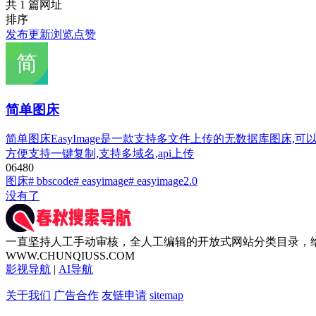
共 1 篇网址
排序
发布
更新
浏览
点赞
简单图床
简单图床EasyImage是一款支持多文件上传的无数据库图床,可以完
方便支持一键复制,支持多域名,api上传
0
648
0
图床
# bbscode
# easyimage
# easyimage2.0
没有了
一直坚持人工手动审核，全人工编辑的开放式网站分类目录，
WWW.CHUNQIUSS.COM
影视导航
|
AI导航
关于我们
广告合作
友链申请
sitemap