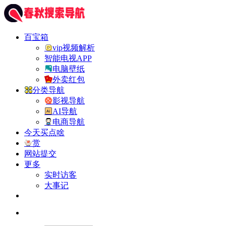
百宝箱
vip视频解析
智能电视APP
电脑壁纸
外卖红包
分类导航
影视导航
AI导航
电商导航
今天买点啥
赏
网站提交
更多
实时访客
大事记