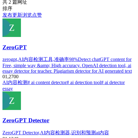
共 2 篇网址
排序
发布
更新
浏览
点赞
ZeroGPT
zerogpt,AI内容检测工具,准确率98%Detect chatGPT content for
Free, simple way &amp; High accuracy. OpenAI detection tool, ai
essay detector for teacher. Plagiarism detector for AI generated text
0
1,270
0
AI内容检测
# ai content detector
# ai detection tool
# ai detector
essay
ZeroGPT Detector
ZeroGPT Detector,AI内容检测器,识别和预测ai内容