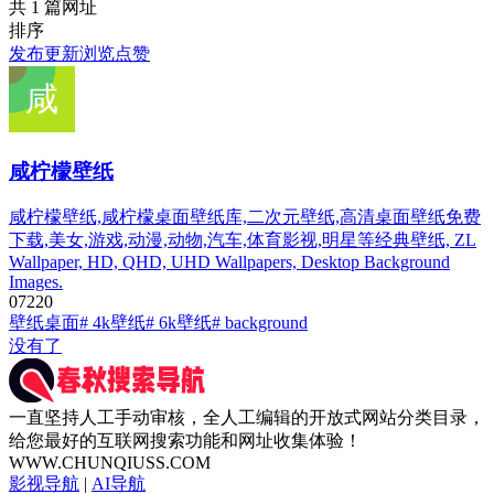
共 1 篇网址
排序
发布
更新
浏览
点赞
咸柠檬壁纸
咸柠檬壁纸,咸柠檬桌面壁纸库,二次元壁纸,高清桌面壁纸免费
下载,美女,游戏,动漫,动物,汽车,体育影视,明星等经典壁纸, ZL
Wallpaper, HD, QHD, UHD Wallpapers, Desktop Background
Images.
0
722
0
壁纸桌面
# 4k壁纸
# 6k壁纸
# background
没有了
一直坚持人工手动审核，全人工编辑的开放式网站分类目录，
给您最好的互联网搜索功能和网址收集体验！
WWW.CHUNQIUSS.COM
影视导航
|
AI导航