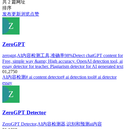
共 2 篇网址
排序
发布
更新
浏览
点赞
ZeroGPT
zerogpt,AI内容检测工具,准确率98%Detect chatGPT content for
Free, simple way &amp; High accuracy. OpenAI detection tool, ai
essay detector for teacher. Plagiarism detector for AI generated text
0
1,275
0
AI内容检测
# ai content detector
# ai detection tool
# ai detector
essay
ZeroGPT Detector
ZeroGPT Detector,AI内容检测器,识别和预测ai内容