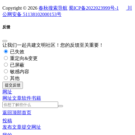
Copyright © 2026
春秋搜索导航
蜀ICP备2022023999号-1
川
公网安备 51138102000153号
反馈
让我们一起共建文明社区！您的反馈至关重要！
已失效
重定向&变更
已屏蔽
敏感内容
其他
提交反馈
网址
网址
文章
软件
书籍
返回顶部
首页
投稿
发布文章
提交网址