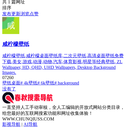
共 1 篇网址
排序
发布
更新
浏览
点赞
咸柠檬壁纸
咸柠檬壁纸,咸柠檬桌面壁纸库,二次元壁纸,高清桌面壁纸免费
下载,美女,游戏,动漫,动物,汽车,体育影视,明星等经典壁纸, ZL
Wallpaper, HD, QHD, UHD Wallpapers, Desktop Background
Images.
0
726
0
壁纸桌面
# 4k壁纸
# 6k壁纸
# background
没有了
一直坚持人工手动审核，全人工编辑的开放式网站分类目录，
给您最好的互联网搜索功能和网址收集体验！
WWW.CHUNQIUSS.COM
影视导航
|
AI导航