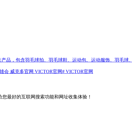
相关产品，包含羽毛球拍、羽毛球鞋、运动包、运动服饰、羽毛球
双雄会 威克多官网 VICTOR官网
# VICTOR官网
给您最好的互联网搜索功能和网址收集体验！