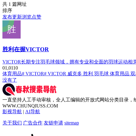
共 1 篇网址
排序
发布
更新
浏览
点赞
胜利在握VICTOR
VICTOR长期专注羽毛球领域，拥有专业和全面的羽球运动
0
1,011
0
体育用品
# VICTOR
# VICTOR 威克多 胜利 羽毛球 体育用品 
没有了
一直坚持人工手动审核，全人工编辑的开放式网站分类目录，
WWW.CHUNQIUSS.COM
影视导航
|
AI导航
关于我们
广告合作
友链申请
sitemap