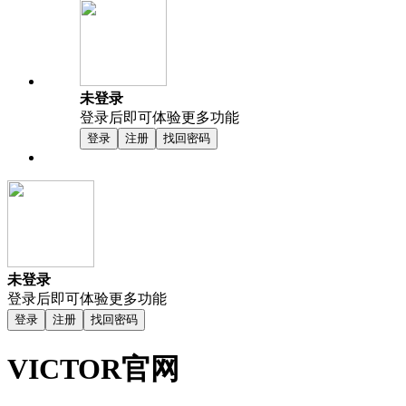
未登录
登录后即可体验更多功能
登录
注册
找回密码
未登录
登录后即可体验更多功能
登录
注册
找回密码
VICTOR官网