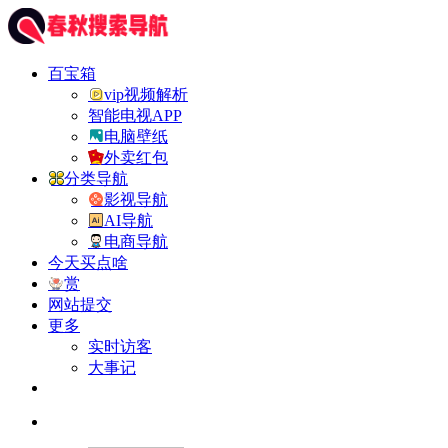
百宝箱
vip视频解析
智能电视APP
电脑壁纸
外卖红包
分类导航
影视导航
AI导航
电商导航
今天买点啥
赏
网站提交
更多
实时访客
大事记