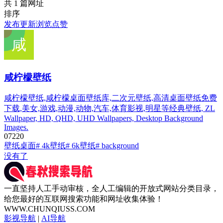
共 1 篇网址
排序
发布
更新
浏览
点赞
咸柠檬壁纸
咸柠檬壁纸,咸柠檬桌面壁纸库,二次元壁纸,高清桌面壁纸免费
下载,美女,游戏,动漫,动物,汽车,体育影视,明星等经典壁纸, ZL
Wallpaper, HD, QHD, UHD Wallpapers, Desktop Background
Images.
0
722
0
壁纸桌面
# 4k壁纸
# 6k壁纸
# background
没有了
一直坚持人工手动审核，全人工编辑的开放式网站分类目录，
给您最好的互联网搜索功能和网址收集体验！
WWW.CHUNQIUSS.COM
影视导航
|
AI导航