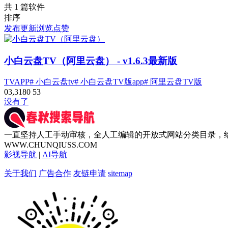
共 1 篇软件
排序
发布
更新
浏览
点赞
小白云盘TV（阿里云盘）
- v1.6.3最新版
TVAPP
# 小白云盘tv
# 小白云盘TV版app
# 阿里云盘TV版
0
3,318
0
53
没有了
一直坚持人工手动审核，全人工编辑的开放式网站分类目录，
WWW.CHUNQIUSS.COM
影视导航
|
AI导航
关于我们
广告合作
友链申请
sitemap