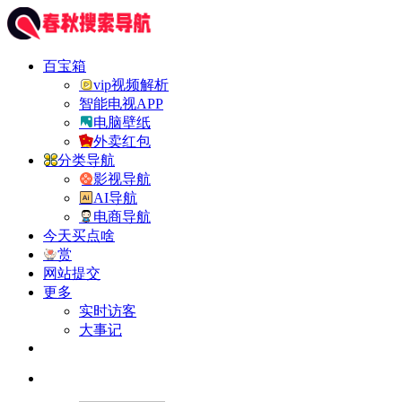
百宝箱
vip视频解析
智能电视APP
电脑壁纸
外卖红包
分类导航
影视导航
AI导航
电商导航
今天买点啥
赏
网站提交
更多
实时访客
大事记