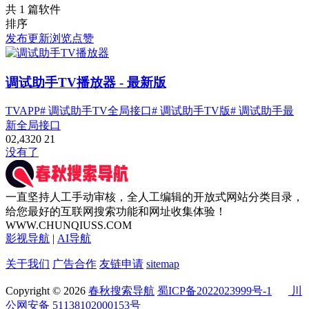
共 1 篇软件
排序
发布
更新
浏览
点赞
调试助手TV播放器
- 最新版
TVAPP
# 调试助手TV全局接口
# 调试助手TV版
# 调试助手最
新全局接口
0
2,432
0
21
没有了
一直坚持人工手动审核，全人工编辑的开放式网站分类目录，
给您最好的互联网搜索功能和网址收集体验！
WWW.CHUNQIUSS.COM
影视导航
|
AI导航
关于我们
广告合作
友链申请
sitemap
Copyright © 2026
春秋搜索导航
蜀ICP备2022023999号-1
川
公网安备 51138102000153号