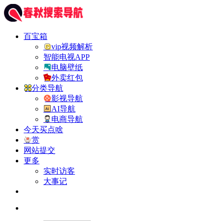
百宝箱
vip视频解析
智能电视APP
电脑壁纸
外卖红包
分类导航
影视导航
AI导航
电商导航
今天买点啥
赏
网站提交
更多
实时访客
大事记