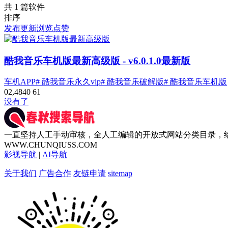
共 1 篇软件
排序
发布
更新
浏览
点赞
酷我音乐车机版最新高级版
- v6.0.1.0最新版
车机APP
# 酷我音乐永久vip
# 酷我音乐破解版
# 酷我音乐车机版
0
2,484
0
61
没有了
一直坚持人工手动审核，全人工编辑的开放式网站分类目录，
WWW.CHUNQIUSS.COM
影视导航
|
AI导航
关于我们
广告合作
友链申请
sitemap