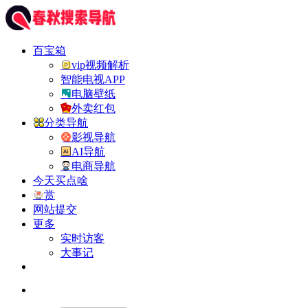
百宝箱
vip视频解析
智能电视APP
电脑壁纸
外卖红包
分类导航
影视导航
AI导航
电商导航
今天买点啥
赏
网站提交
更多
实时访客
大事记