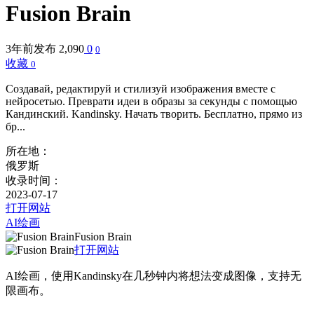
Fusion Brain
3年前发布
2,090
0
0
收藏
0
Создавай, редактируй и стилизуй изображения вместе с
нейросетью. Преврати идеи в образы за секунды с помощью
Кандинский. Kandinsky. Начать творить. Бесплатно, прямо из
бр...
所在地：
俄罗斯
收录时间：
2023-07-17
打开网站
AI绘画
Fusion Brain
打开网站
AI绘画，使用Kandinsky在几秒钟内将想法变成图像，支持无
限画布。