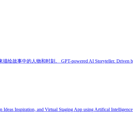
owered AI Storyteller. Driven by AI, construct uniqu
spiration, and Virtual Staging App using Artifical Intelligence