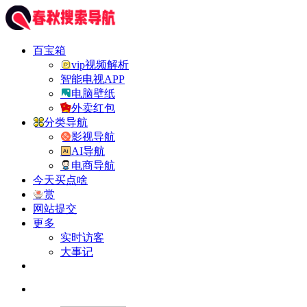
百宝箱
vip视频解析
智能电视APP
电脑壁纸
外卖红包
分类导航
影视导航
AI导航
电商导航
今天买点啥
赏
网站提交
更多
实时访客
大事记