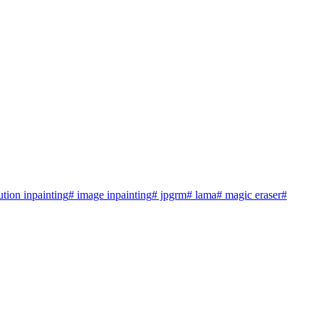
ution inpainting
# image inpainting
# jpgrm
# lama
# magic eraser
#