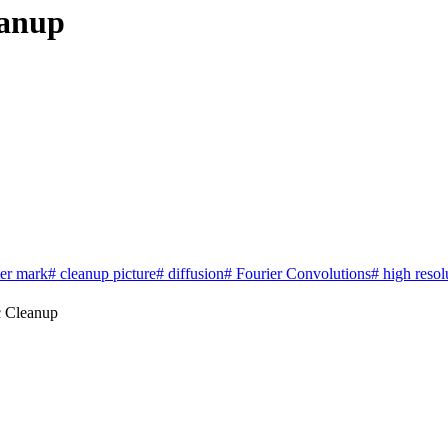
anup
ter mark
# cleanup picture
# diffusion
# Fourier Convolutions
# high resol
Cleanup