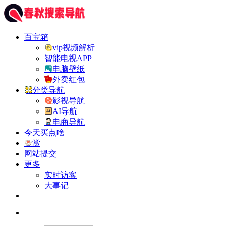
百宝箱
vip视频解析
智能电视APP
电脑壁纸
外卖红包
分类导航
影视导航
AI导航
电商导航
今天买点啥
赏
网站提交
更多
实时访客
大事记