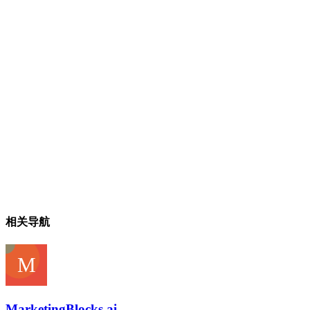
相关导航
MarketingBlocks ai