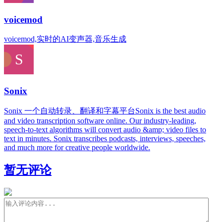
voicemod
voicemod,实时的AI变声器,音乐生成
Sonix
Sonix 一个自动转录、翻译和字幕平台Sonix is the best audio
and video transcription software online. Our industry-leading,
speech-to-text algorithms will convert audio &amp; video files to
text in minutes. Sonix transcribes podcasts, interviews, speeches,
and much more for creative people worldwide.
暂无评论