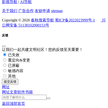
影视导航
|
AI导航
关于我们
广告合作
友链申请
sitemap
Copyright © 2026
春秋搜索导航
蜀ICP备2022023999号-1
川
公网安备 51138102000153号
反馈
让我们一起共建文明社区！您的反馈至关重要！
已失效
重定向&变更
已屏蔽
敏感内容
其他
提交反馈
网址
网址
文章
软件
书籍
返回顶部
首页